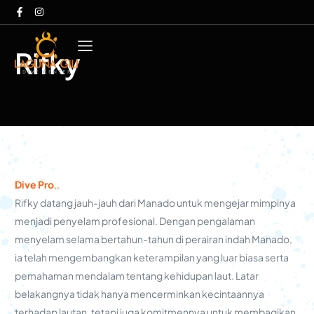
Rifky
Dive Pro
,
,
Rifky datang jauh-jauh dari Manado untuk mengejar mimpinya
menjadi penyelam profesional. Dengan pengalaman
menyelam selama bertahun-tahun di perairan indah Manado,
ia telah mengembangkan keterampilan yang luar biasa serta
pemahaman mendalam tentang kehidupan laut. Latar
belakangnya tidak hanya mencerminkan kecintaannya
terhadap lautan, tetapi juga komitmennya untuk membagikan